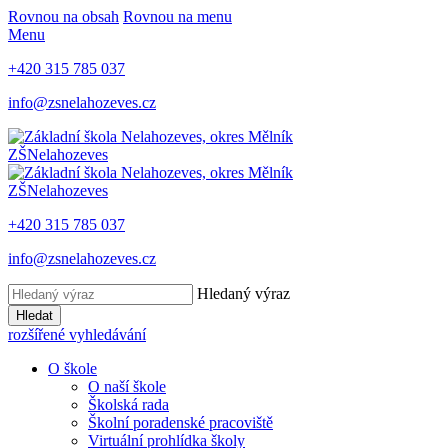
Rovnou na obsah
Rovnou na menu
Menu
+420 315 785 037
info@zsnelahozeves.cz
ZŠ
Nelahozeves
ZŠ
Nelahozeves
+420 315 785 037
info@zsnelahozeves.cz
Hledaný výraz
Hledat
rozšířené vyhledávání
O škole
O naší škole
Školská rada
Školní poradenské pracoviště
Virtuální prohlídka školy