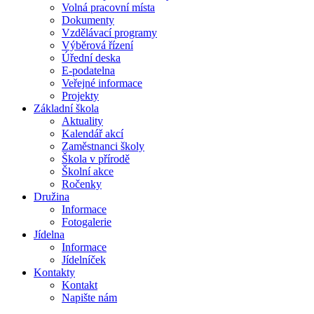
Volná pracovní místa
Dokumenty
Vzdělávací programy
Výběrová řízení
Úřední deska
E-podatelna
Veřejné informace
Projekty
Základní škola
Aktuality
Kalendář akcí
Zaměstnanci školy
Škola v přírodě
Školní akce
Ročenky
Družina
Informace
Fotogalerie
Jídelna
Informace
Jídelníček
Kontakty
Kontakt
Napište nám