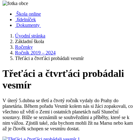
Škola online
Jídelníček
Dokumenty
Úvodní stránka
Základní škola
Ročenky
Ročník 2019 – 2024
Třeťáci a čtvrťáci probádali vesmír
Třeťáci a čtvrťáci probádali
vesmír
V úterý 5.dubna se třetí a čtvrtý ročník vydaly do Prahy do
planetária. Během pořadu Vesmír kolem nás si žáci zopakovali, co
všechno už vědí o Zemi i ostatních planetách naší Sluneční
soustavy. Blíže se seznámili se souhvězdími a příběhy, které se k
nim vážou. Zjistili také, zda bychom mohli žít na Marsu nebo kam
až je člověk schopen se vesmíru dostat.