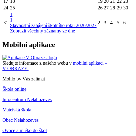
17
18
19
20
21
22
23
24
25
26
27
28
29
30
1
1
31
2
3
4
5
6
Slavnostní zahájení školního roku 2026/2027
Zobrazit všechny záznamy ze dne
Mobilní aplikace
Sledujte informace z našeho webu v
mobilní aplikaci –
V OBRAZE.
Mohlo by Vás zajímat
Škola online
Infocentrum Nelahozeves
Mateřská škola
Obec Nelahozeves
Ovoce a mléko do škol