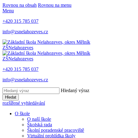
Rovnou na obsah
Rovnou na menu
Menu
+420 315 785 037
info@zsnelahozeves.cz
ZŠ
Nelahozeves
ZŠ
Nelahozeves
+420 315 785 037
info@zsnelahozeves.cz
Hledaný výraz
Hledat
rozšířené vyhledávání
O škole
O naší škole
Školská rada
Školní poradenské pracoviště
Virtuální prohlídka školy