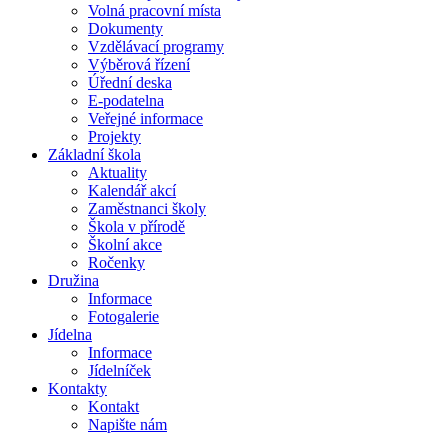
Volná pracovní místa
Dokumenty
Vzdělávací programy
Výběrová řízení
Úřední deska
E-podatelna
Veřejné informace
Projekty
Základní škola
Aktuality
Kalendář akcí
Zaměstnanci školy
Škola v přírodě
Školní akce
Ročenky
Družina
Informace
Fotogalerie
Jídelna
Informace
Jídelníček
Kontakty
Kontakt
Napište nám