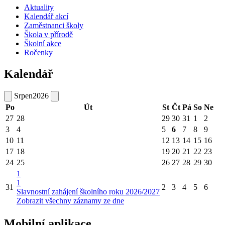
Aktuality
Kalendář akcí
Zaměstnanci školy
Škola v přírodě
Školní akce
Ročenky
Kalendář
Srpen
2026
Po
Út
St
Čt
Pá
So
Ne
27
28
29
30
31
1
2
3
4
5
6
7
8
9
10
11
12
13
14
15
16
17
18
19
20
21
22
23
24
25
26
27
28
29
30
1
1
31
2
3
4
5
6
Slavnostní zahájení školního roku 2026/2027
Zobrazit všechny záznamy ze dne
Mobilní aplikace