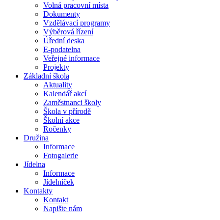
Volná pracovní místa
Dokumenty
Vzdělávací programy
Výběrová řízení
Úřední deska
E-podatelna
Veřejné informace
Projekty
Základní škola
Aktuality
Kalendář akcí
Zaměstnanci školy
Škola v přírodě
Školní akce
Ročenky
Družina
Informace
Fotogalerie
Jídelna
Informace
Jídelníček
Kontakty
Kontakt
Napište nám