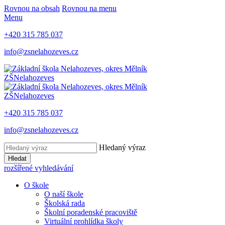
Rovnou na obsah
Rovnou na menu
Menu
+420 315 785 037
info@zsnelahozeves.cz
ZŠ
Nelahozeves
ZŠ
Nelahozeves
+420 315 785 037
info@zsnelahozeves.cz
Hledaný výraz
Hledat
rozšířené vyhledávání
O škole
O naší škole
Školská rada
Školní poradenské pracoviště
Virtuální prohlídka školy