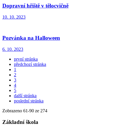
Dopravní hřiště v tělocvičně
10. 10. 2023
Pozvánka na Halloween
6. 10. 2023
první stránka
předchozí stránka
1
2
3
4
5
další stránka
poslední stránka
Zobrazeno
61
-
90
ze 274
Základní škola