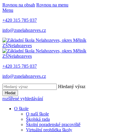
Rovnou na obsah
Rovnou na menu
Menu
+420 315 785 037
info@zsnelahozeves.cz
ZŠ
Nelahozeves
ZŠ
Nelahozeves
+420 315 785 037
info@zsnelahozeves.cz
Hledaný výraz
Hledat
rozšířené vyhledávání
O škole
O naší škole
Školská rada
Školní poradenské pracoviště
Virtuální prohlídka školy