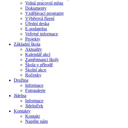
Volná pracovní místa
Dokumenty
Vzdělávací programy
Výběrová řízení
Úřední deska
E-podatelna
Veřejné informace
Projekty
Základní škola
Aktuality
Kalendář akcí
Zaměstnanci školy
Škola v přírodě
Školní akce
Ročenky
Družina
Informace
Fotogalerie
Jídelna
Informace
Jídelníček
Kontakty
Kontakt
Napište nám