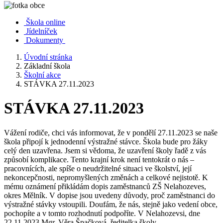
Škola online
Jídelníček
Dokumenty
Úvodní stránka
Základní škola
Školní akce
STÁVKA 27.11.2023
STÁVKA 27.11.2023
Vážení rodiče, chci vás informovat, že v pondělí 27.11.2023 se naše
škola připojí k jednodenní výstražné stávce. Škola bude pro žáky
celý den uzavřena. Jsem si vědoma, že uzavření školy řadě z vás
způsobí komplikace. Tento krajní krok není tentokrát o nás –
pracovnících, ale spíše o neudržitelné situaci ve školství, její
nekoncepčnosti, nepromyšlených změnách a celkové nejistotě. K
mému oznámení přikládám dopis zaměstnanců ZŠ Nelahozeves,
okres Mělník. V dopise jsou uvedeny důvody, proč zaměstnanci do
výstražné stávky vstoupili. Doufám, že nás, stejně jako vedení obce,
pochopíte a v tomto rozhodnutí podpoříte. V Nelahozevsi, dne
22.11.2023 Mgr. Věra Špačková, ředitelka školy