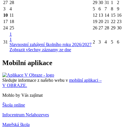
27
28
29
30
31
1
2
3
4
5
6
7
8
9
10
11
12
13
14
15
16
17
18
19
20
21
22
23
24
25
26
27
28
29
30
1
1
31
2
3
4
5
6
Slavnostní zahájení školního roku 2026/2027
Zobrazit všechny záznamy ze dne
Mobilní aplikace
Sledujte informace z našeho webu v
mobilní aplikaci –
V OBRAZE.
Mohlo by Vás zajímat
Škola online
Infocentrum Nelahozeves
Mateřská škola