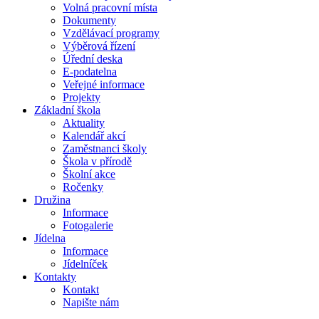
Volná pracovní místa
Dokumenty
Vzdělávací programy
Výběrová řízení
Úřední deska
E-podatelna
Veřejné informace
Projekty
Základní škola
Aktuality
Kalendář akcí
Zaměstnanci školy
Škola v přírodě
Školní akce
Ročenky
Družina
Informace
Fotogalerie
Jídelna
Informace
Jídelníček
Kontakty
Kontakt
Napište nám