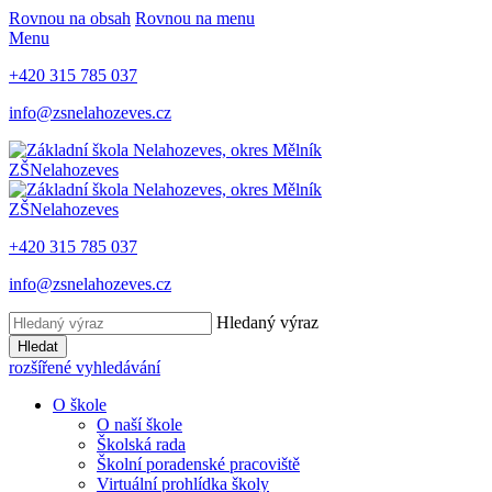
Rovnou na obsah
Rovnou na menu
Menu
+420 315 785 037
info@zsnelahozeves.cz
ZŠ
Nelahozeves
ZŠ
Nelahozeves
+420 315 785 037
info@zsnelahozeves.cz
Hledaný výraz
Hledat
rozšířené vyhledávání
O škole
O naší škole
Školská rada
Školní poradenské pracoviště
Virtuální prohlídka školy