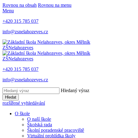
Rovnou na obsah
Rovnou na menu
Menu
+420 315 785 037
info@zsnelahozeves.cz
ZŠ
Nelahozeves
ZŠ
Nelahozeves
+420 315 785 037
info@zsnelahozeves.cz
Hledaný výraz
Hledat
rozšířené vyhledávání
O škole
O naší škole
Školská rada
Školní poradenské pracoviště
Virtuální prohlídka školy