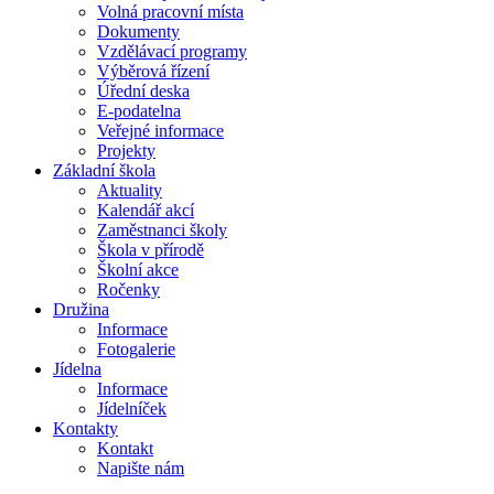
Volná pracovní místa
Dokumenty
Vzdělávací programy
Výběrová řízení
Úřední deska
E-podatelna
Veřejné informace
Projekty
Základní škola
Aktuality
Kalendář akcí
Zaměstnanci školy
Škola v přírodě
Školní akce
Ročenky
Družina
Informace
Fotogalerie
Jídelna
Informace
Jídelníček
Kontakty
Kontakt
Napište nám