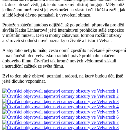
už dnes přesně vědí, jak tento kouzelný přístroj funguje. Měly totiž
jedinečnou možnost si jej vyzkoušet na vlastní oči i kůži a zažít, jak
si lidé kdysi dávno pomáhali k vytvoření obrazu.
Protože zpáteční autobus odjížděl až po poledni, připravila pro děti
skvělá Katka Linhartová ještě interaktivní prohlídku stálé expozice
v místním muzeu. Děti si mohly zábavnou formou rozšířit obzory
a zároveň si odnést nové poznatky o životě a historii Velvar.
A aby toho nebylo málo, cestu domů zpestřilo nečekané překvapení
– na náměstí před velvarskou radnicí právě probíhalo natáčení
dobového filmu. Čtvrťáci tak kromě nových vědomostí získali
i netradiční zážitek ze světa filmu.
Byl to den plný objevů, poznání i radosti, na který budou děti jistě
ještě dlouho vzpomínat.