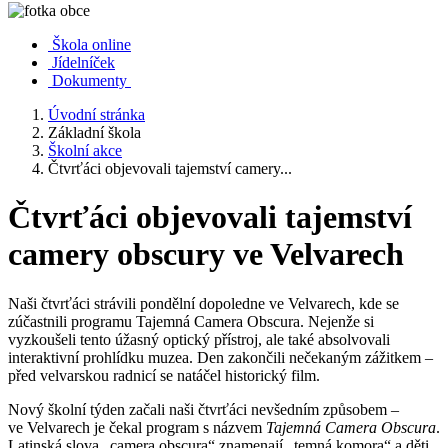
Škola online
Jídelníček
Dokumenty
Úvodní stránka
Základní škola
Školní akce
Čtvrťáci objevovali tajemství camery...
Čtvrťáci objevovali tajemství
camery obscury ve Velvarech
Naši čtvrťáci strávili pondělní dopoledne ve Velvarech, kde se
zúčastnili programu Tajemná Camera Obscura. Nejenže si
vyzkoušeli tento úžasný optický přístroj, ale také absolvovali
interaktivní prohlídku muzea. Den zakončili nečekaným zážitkem –
před velvarskou radnicí se natáčel historický film.
Nový školní týden začali naši čtvrťáci nevšedním způsobem –
ve Velvarech je čekal program s názvem
Tajemná Camera Obscura
.
Latinská slova „camera obscura“ znamenají „temná komora“ a děti