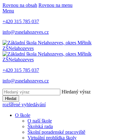
Rovnou na obsah
Rovnou na menu
Menu
+420 315 785 037
info@zsnelahozeves.cz
ZŠ
Nelahozeves
ZŠ
Nelahozeves
+420 315 785 037
info@zsnelahozeves.cz
Hledaný výraz
Hledat
rozšířené vyhledávání
O škole
O naší škole
Školská rada
Školní poradenské pracoviště
Virtuální prohlídka školy