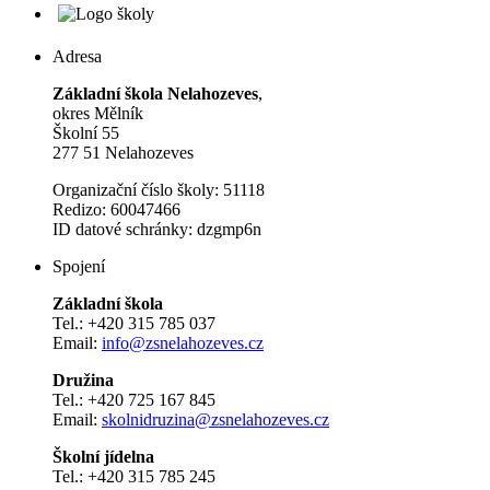
Adresa
Základní škola Nelahozeves
,
okres Mělník
Školní 55
277 51 Nelahozeves
Organizační číslo školy: 51118
Redizo: 60047466
ID datové schránky: dzgmp6n
Spojení
Základní škola
Tel.: +420 315 785 037
Email:
info@zsnelahozeves.cz
Družina
Tel.: +420 725 167 845
Email:
skolnidruzina@zsnelahozeves.cz
Školní jídelna
Tel.: +420 315 785 245