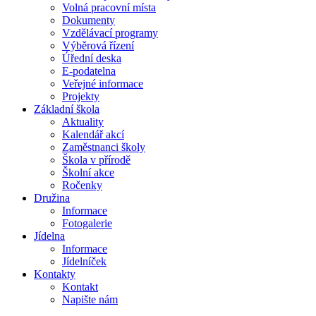
Volná pracovní místa
Dokumenty
Vzdělávací programy
Výběrová řízení
Úřední deska
E-podatelna
Veřejné informace
Projekty
Základní škola
Aktuality
Kalendář akcí
Zaměstnanci školy
Škola v přírodě
Školní akce
Ročenky
Družina
Informace
Fotogalerie
Jídelna
Informace
Jídelníček
Kontakty
Kontakt
Napište nám