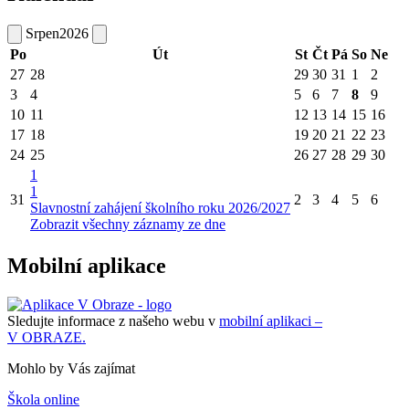
Srpen
2026
Po
Út
St
Čt
Pá
So
Ne
27
28
29
30
31
1
2
3
4
5
6
7
8
9
10
11
12
13
14
15
16
17
18
19
20
21
22
23
24
25
26
27
28
29
30
1
1
31
2
3
4
5
6
Slavnostní zahájení školního roku 2026/2027
Zobrazit všechny záznamy ze dne
Mobilní aplikace
Sledujte informace z našeho webu v
mobilní aplikaci –
V OBRAZE.
Mohlo by Vás zajímat
Škola online