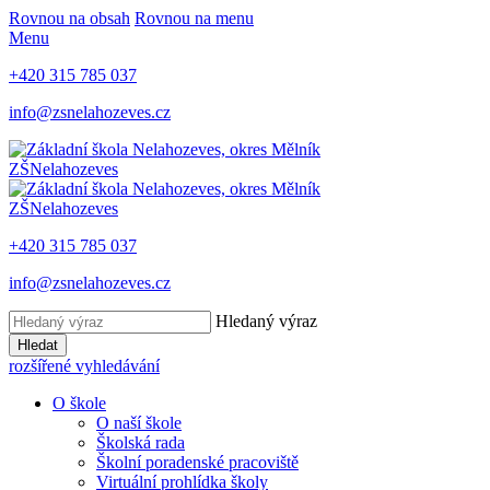
Rovnou na obsah
Rovnou na menu
Menu
+420 315 785 037
info@zsnelahozeves.cz
ZŠ
Nelahozeves
ZŠ
Nelahozeves
+420 315 785 037
info@zsnelahozeves.cz
Hledaný výraz
Hledat
rozšířené vyhledávání
O škole
O naší škole
Školská rada
Školní poradenské pracoviště
Virtuální prohlídka školy