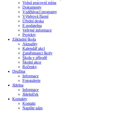
Volná pracovní místa
Dokumenty
Vzdělávací programy
Výběrová řízení
Úřední deska
E-podatelna
Veřejné informace
Projekty
Základní škola
Aktuality
Kalendář akcí
Zaměstnanci školy
Škola v přírodě
Školní akce
Ročenky
Družina
Informace
Fotogalerie
Jídelna
Informace
Jídelníček
Kontakty
Kontakt
Napište nám