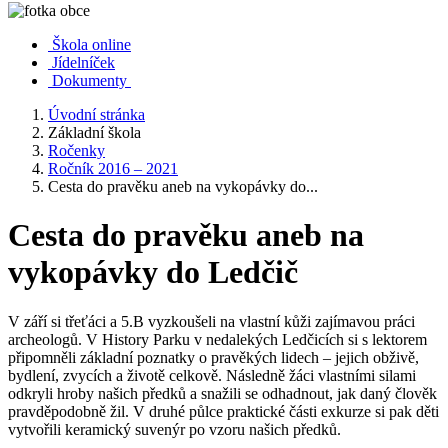
Škola online
Jídelníček
Dokumenty
Úvodní stránka
Základní škola
Ročenky
Ročník 2016 – 2021
Cesta do pravěku aneb na vykopávky do...
Cesta do pravěku aneb na
vykopávky do Ledčič
V září si třeťáci a 5.B vyzkoušeli na vlastní kůži zajímavou práci
archeologů. V History Parku v nedalekých Ledčicích si s lektorem
připomněli základní poznatky o pravěkých lidech – jejich obživě,
bydlení, zvycích a životě celkově. Následně žáci vlastními silami
odkryli hroby našich předků a snažili se odhadnout, jak daný člověk
pravděpodobně žil. V druhé půlce praktické části exkurze si pak děti
vytvořili keramický suvenýr po vzoru našich předků.