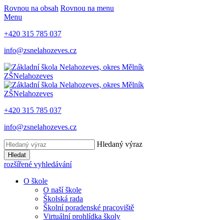
Rovnou na obsah
Rovnou na menu
Menu
+420 315 785 037
info@zsnelahozeves.cz
ZŠ
Nelahozeves
ZŠ
Nelahozeves
+420 315 785 037
info@zsnelahozeves.cz
Hledaný výraz
Hledat
rozšířené vyhledávání
O škole
O naší škole
Školská rada
Školní poradenské pracoviště
Virtuální prohlídka školy