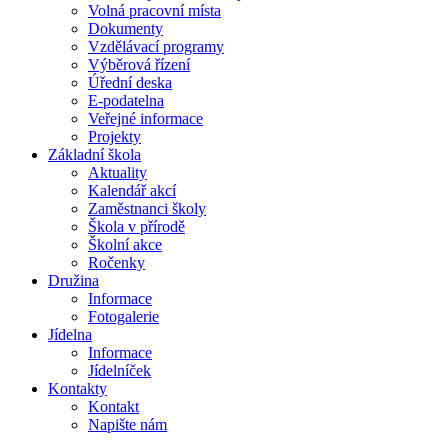
Volná pracovní místa
Dokumenty
Vzdělávací programy
Výběrová řízení
Úřední deska
E-podatelna
Veřejné informace
Projekty
Základní škola
Aktuality
Kalendář akcí
Zaměstnanci školy
Škola v přírodě
Školní akce
Ročenky
Družina
Informace
Fotogalerie
Jídelna
Informace
Jídelníček
Kontakty
Kontakt
Napište nám