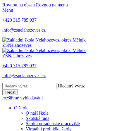
Rovnou na obsah
Rovnou na menu
Menu
+420 315 785 037
info@zsnelahozeves.cz
ZŠ
Nelahozeves
ZŠ
Nelahozeves
+420 315 785 037
info@zsnelahozeves.cz
Hledaný výraz
Hledat
rozšířené vyhledávání
O škole
O naší škole
Školská rada
Školní poradenské pracoviště
Virtuální prohlídka školy