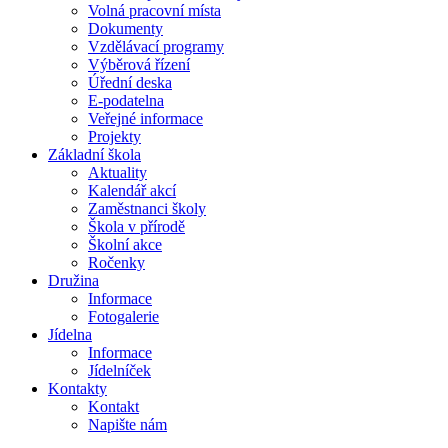
Volná pracovní místa
Dokumenty
Vzdělávací programy
Výběrová řízení
Úřední deska
E-podatelna
Veřejné informace
Projekty
Základní škola
Aktuality
Kalendář akcí
Zaměstnanci školy
Škola v přírodě
Školní akce
Ročenky
Družina
Informace
Fotogalerie
Jídelna
Informace
Jídelníček
Kontakty
Kontakt
Napište nám