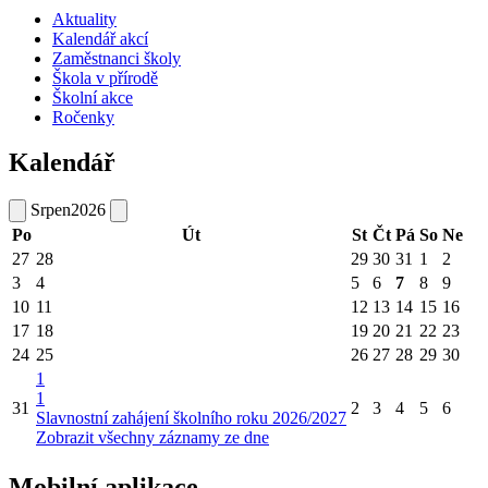
Aktuality
Kalendář akcí
Zaměstnanci školy
Škola v přírodě
Školní akce
Ročenky
Kalendář
Srpen
2026
Po
Út
St
Čt
Pá
So
Ne
27
28
29
30
31
1
2
3
4
5
6
7
8
9
10
11
12
13
14
15
16
17
18
19
20
21
22
23
24
25
26
27
28
29
30
1
1
31
2
3
4
5
6
Slavnostní zahájení školního roku 2026/2027
Zobrazit všechny záznamy ze dne
Mobilní aplikace