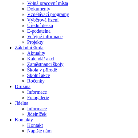
Volná pracovní místa
Dokumenty
Vzdělávací programy
Výběrová řízení
Úřední deska
E-podatelna
Veřejné informace
Projekty
Základní škola
Aktuality
Kalendář akcí
Zaměstnanci školy
Škola v přírodě
Školní akce
Ročenky
Družina
Informace
Fotogalerie
Jídelna
Informace
Jídelníček
Kontakty
Kontakt
Napište nám