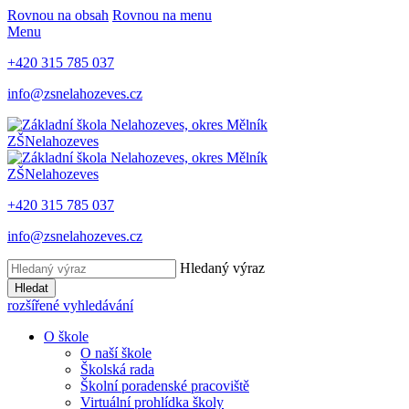
Rovnou na obsah
Rovnou na menu
Menu
+420 315 785 037
info@zsnelahozeves.cz
ZŠ
Nelahozeves
ZŠ
Nelahozeves
+420 315 785 037
info@zsnelahozeves.cz
Hledaný výraz
Hledat
rozšířené vyhledávání
O škole
O naší škole
Školská rada
Školní poradenské pracoviště
Virtuální prohlídka školy