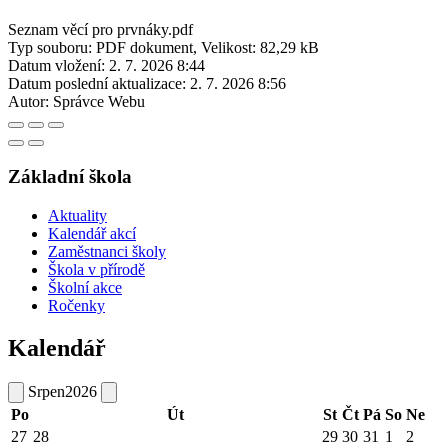
Seznam věcí pro prvnáky.pdf
Typ souboru: PDF dokument, Velikost: 82,29 kB
Datum vložení:
2. 7. 2026 8:44
Datum poslední aktualizace:
2. 7. 2026 8:56
Autor:
Správce Webu
Základní škola
Aktuality
Kalendář akcí
Zaměstnanci školy
Škola v přírodě
Školní akce
Ročenky
Kalendář
Srpen
2026
Po
Út
St
Čt
Pá
So
Ne
27
28
29
30
31
1
2