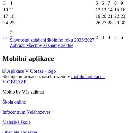
3
4
5
6
7
8
9
10
11
12
13
14
15
16
17
18
19
20
21
22
23
24
25
26
27
28
29
30
1
1
31
2
3
4
5
6
Slavnostní zahájení školního roku 2026/2027
Zobrazit všechny záznamy ze dne
Mobilní aplikace
Sledujte informace z našeho webu v
mobilní aplikaci –
V OBRAZE.
Mohlo by Vás zajímat
Škola online
Infocentrum Nelahozeves
Mateřská škola
Obec Nelahozeves