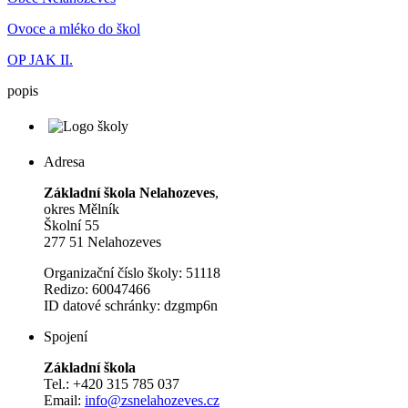
Ovoce a mléko do škol
OP JAK II.
popis
Adresa
Základní škola Nelahozeves
,
okres Mělník
Školní 55
277 51 Nelahozeves
Organizační číslo školy: 51118
Redizo: 60047466
ID datové schránky: dzgmp6n
Spojení
Základní škola
Tel.: +420 315 785 037
Email:
info@zsnelahozeves.cz