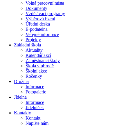
Volná pracovní místa
Dokumenty
Vzdělávací programy
Výběrová řízení
Úřední deska
E-podatelna
Veřejné informace
Projekty
Základní škola
Aktuality
Kalendář akcí
Zaměstnanci školy
Škola v přírodě
Školní akce
Ročenky
Družina
Informace
Fotogalerie
Jídelna
Informace
Jídelníček
Kontakty
Kontakt
Napište nám