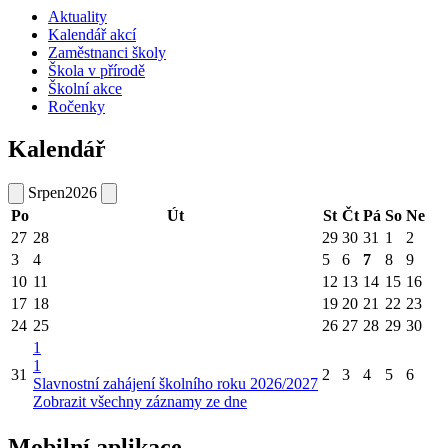
Aktuality
Kalendář akcí
Zaměstnanci školy
Škola v přírodě
Školní akce
Ročenky
Kalendář
Srpen
2026
Po
Út
St
Čt
Pá
So
Ne
27
28
29
30
31
1
2
3
4
5
6
7
8
9
10
11
12
13
14
15
16
17
18
19
20
21
22
23
24
25
26
27
28
29
30
1
1
31
2
3
4
5
6
Slavnostní zahájení školního roku 2026/2027
Zobrazit všechny záznamy ze dne
Mobilní aplikace