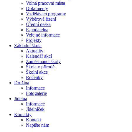
Volná pracovní místa
Dokumenty
Vzdělávací programy
Výběrová řízení
Úřední deska
E-podatelna
Veřejné informace
Projekty
Základní škola
Aktuality
Kalendář akcí
Zaměstnanci školy
Škola v přírodě
Školní akce
Ročenky
Družina
Informace
Fotogalerie
Jídelna
Informace
Jídelníček
Kontakty
Kontakt
Napište nám