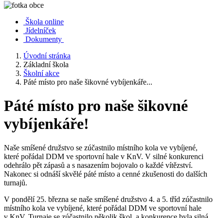
Škola online
Jídelníček
Dokumenty
Úvodní stránka
Základní škola
Školní akce
Páté místo pro naše šikovné vybíjenkáře...
Páté místo pro naše šikovné
vybíjenkáře!
Naše smíšené družstvo se zúčastnilo místního kola ve vybíjené,
které pořádal DDM ve sportovní hale v KnV. V silné konkurenci
odehrálo pět zápasů a s nasazením bojovalo o každé vítězství.
Nakonec si odnáší skvělé páté místo a cenné zkušenosti do dalších
turnajů.
V pondělí 25. března se naše smíšené družstvo 4. a 5. tříd zúčastnilo
místního kola ve vybíjené, které pořádal DDM ve sportovní hale
v KnV. Turnaje se zúčastnilo několik škol, a konkurence byla silná.