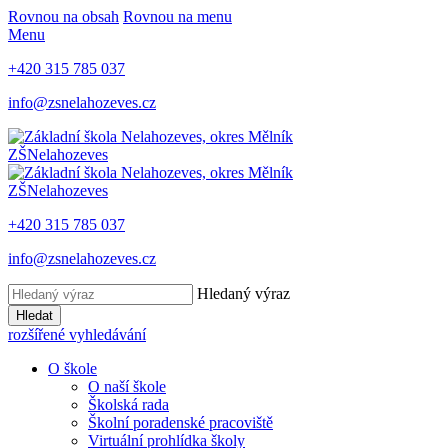
Rovnou na obsah
Rovnou na menu
Menu
+420 315 785 037
info@zsnelahozeves.cz
ZŠ
Nelahozeves
ZŠ
Nelahozeves
+420 315 785 037
info@zsnelahozeves.cz
Hledaný výraz
Hledat
rozšířené vyhledávání
O škole
O naší škole
Školská rada
Školní poradenské pracoviště
Virtuální prohlídka školy