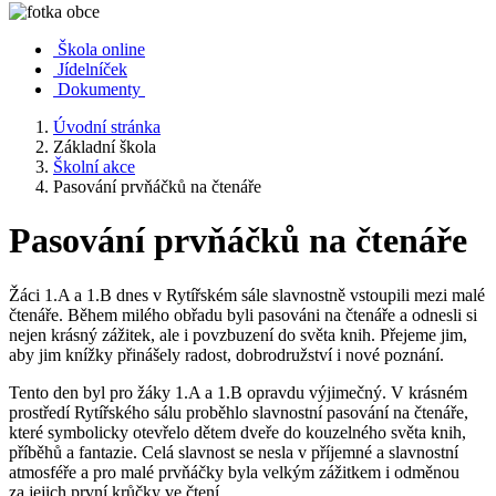
Škola online
Jídelníček
Dokumenty
Úvodní stránka
Základní škola
Školní akce
Pasování prvňáčků na čtenáře
Pasování prvňáčků na čtenáře
Žáci 1.A a 1.B dnes v Rytířském sále slavnostně vstoupili mezi malé
čtenáře. Během milého obřadu byli pasováni na čtenáře a odnesli si
nejen krásný zážitek, ale i povzbuzení do světa knih. Přejeme jim,
aby jim knížky přinášely radost, dobrodružství i nové poznání.
Tento den byl pro žáky 1.A a 1.B opravdu výjimečný. V krásném
prostředí Rytířského sálu proběhlo slavnostní pasování na čtenáře,
které symbolicky otevřelo dětem dveře do kouzelného světa knih,
příběhů a fantazie. Celá slavnost se nesla v příjemné a slavnostní
atmosféře a pro malé prvňáčky byla velkým zážitkem i odměnou
za jejich první krůčky ve čtení.