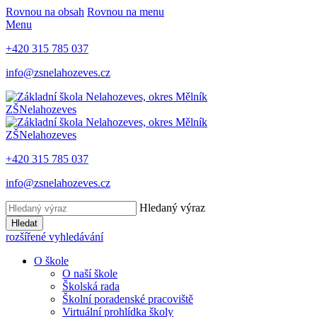
Rovnou na obsah
Rovnou na menu
Menu
+420 315 785 037
info@zsnelahozeves.cz
ZŠ
Nelahozeves
ZŠ
Nelahozeves
+420 315 785 037
info@zsnelahozeves.cz
Hledaný výraz
Hledat
rozšířené vyhledávání
O škole
O naší škole
Školská rada
Školní poradenské pracoviště
Virtuální prohlídka školy