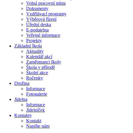
Volná pracovní místa
Dokumenty
Vzdělávací programy
Výběrová řízení
Úřední deska
E-podatelna
Veřejné informace
Projekty
Základní škola
Aktuality
Kalendář akcí
Zaměstnanci školy
Škola v přírodě
Školní akce
Ročenky
Družina
Informace
Fotogalerie
Jídelna
Informace
Jídelníček
Kontakty
Kontakt
Napište nám