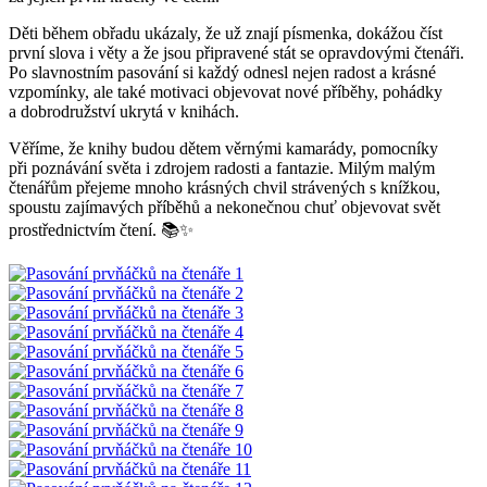
Děti během obřadu ukázaly, že už znají písmenka, dokážou číst
první slova i věty a že jsou připravené stát se opravdovými čtenáři.
Po slavnostním pasování si každý odnesl nejen radost a krásné
vzpomínky, ale také motivaci objevovat nové příběhy, pohádky
a dobrodružství ukrytá v knihách.
Věříme, že knihy budou dětem věrnými kamarády, pomocníky
při poznávání světa i zdrojem radosti a fantazie. Milým malým
čtenářům přejeme mnoho krásných chvil strávených s knížkou,
spoustu zajímavých příběhů a nekonečnou chuť objevovat svět
prostřednictvím čtení. 📚✨