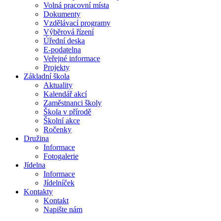
Volná pracovní místa
Dokumenty
Vzdělávací programy
Výběrová řízení
Úřední deska
E-podatelna
Veřejné informace
Projekty
Základní škola
Aktuality
Kalendář akcí
Zaměstnanci školy
Škola v přírodě
Školní akce
Ročenky
Družina
Informace
Fotogalerie
Jídelna
Informace
Jídelníček
Kontakty
Kontakt
Napište nám