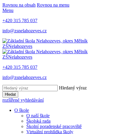
Rovnou na obsah
Rovnou na menu
Menu
+420 315 785 037
info@zsnelahozeves.cz
ZŠ
Nelahozeves
ZŠ
Nelahozeves
+420 315 785 037
info@zsnelahozeves.cz
Hledaný výraz
Hledat
rozšířené vyhledávání
O škole
O naší škole
Školská rada
Školní poradenské pracoviště
Virtuální prohlídka školy