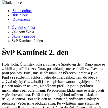
Škola online
Jídelníček
Dokumenty
Úvodní stránka
Základní škola
Škola v přírodě
ŠvP Kamínek 2. den
ŠvP Kamínek 2. den
Hola, hola, Čtyřlístek volá a vyhlašuje Sportovní den! Ráno jsme se
zahřáli a protáhli rozcvičkou, po snídani jsme se chvíli vzdělávali a
psali pohledy. Poté jsme se přesunuli na běžeckou dráhu a jako
Pinďa se rozběhli rychlostí větru do cíle. Jelikož nám do oběda
zbýval nějaký čas, zahráli jsme si přehazovanou a vybíjenou. Pár
jedinců hrálo až na krev, ale všichni přežili a jsou v pořádku
maximálně s pár odřeninami. Po poledním klidu jsme se ještě utkali
v přetahování lana. Další disciplínou byl hod míčkem a skok do
dálky. A jelikož jsou naše děti neunavitelné, vyžádaly si nášup v
přehazce. Večer jsme obdrželi šifru. Po vyluštění jsme zjistili, že
strašidla z Bezzubu jsou nešťastná, že je dnešní děti neznají, a tak