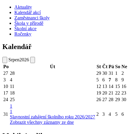
Aktuality
Kalendář akcí
Zaměstnanci školy
Škola v přírodě
Školní akce
Ročenky
Kalendář
Srpen
2026
Po
Út
St
Čt
Pá
So
Ne
27
28
29
30
31
1
2
3
4
5
6
7
8
9
10
11
12
13
14
15
16
17
18
19
20
21
22
23
24
25
26
27
28
29
30
1
1
31
2
3
4
5
6
Slavnostní zahájení školního roku 2026/2027
Zobrazit všechny záznamy ze dne