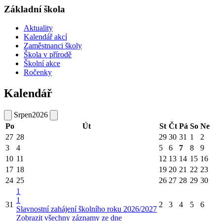
Základní škola
Aktuality
Kalendář akcí
Zaměstnanci školy
Škola v přírodě
Školní akce
Ročenky
Kalendář
Srpen
2026
Po
Út
St
Čt
Pá
So
Ne
27
28
29
30
31
1
2
3
4
5
6
7
8
9
10
11
12
13
14
15
16
17
18
19
20
21
22
23
24
25
26
27
28
29
30
1
1
31
2
3
4
5
6
Slavnostní zahájení školního roku 2026/2027
Zobrazit všechny záznamy ze dne