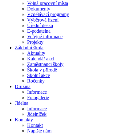
Volná pracovní místa
Dokumenty
Vzdělávací programy
Výběrová řízení
Úřední deska
E-podatelna
Veřejné informace
Projekty
Základní škola
Aktuality
Kalendář akcí
Zaměstnanci školy
Škola v přírodě
Školní akce
Ročenky
Družina
Informace
Fotogalerie
Jídelna
Informace
Jídelníček
Kontakty
Kontakt
Napište nám