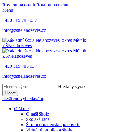
Rovnou na obsah
Rovnou na menu
Menu
+420 315 785 037
info@zsnelahozeves.cz
ZŠ
Nelahozeves
ZŠ
Nelahozeves
+420 315 785 037
info@zsnelahozeves.cz
Hledaný výraz
Hledat
rozšířené vyhledávání
O škole
O naší škole
Školská rada
Školní poradenské pracoviště
Virtuální prohlídka školy