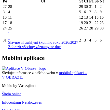
Po
Út
St
Čt
Pá
So
Ne
27
28
29
30
31
1
2
3
4
5
6
7
8
9
10
11
12
13
14
15
16
17
18
19
20
21
22
23
24
25
26
27
28
29
30
1
1
31
2
3
4
5
6
Slavnostní zahájení školního roku 2026/2027
Zobrazit všechny záznamy ze dne
Mobilní aplikace
Sledujte informace z našeho webu v
mobilní aplikaci –
V OBRAZE.
Mohlo by Vás zajímat
Škola online
Infocentrum Nelahozeves