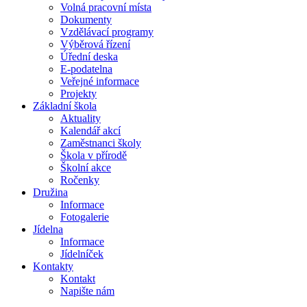
Volná pracovní místa
Dokumenty
Vzdělávací programy
Výběrová řízení
Úřední deska
E-podatelna
Veřejné informace
Projekty
Základní škola
Aktuality
Kalendář akcí
Zaměstnanci školy
Škola v přírodě
Školní akce
Ročenky
Družina
Informace
Fotogalerie
Jídelna
Informace
Jídelníček
Kontakty
Kontakt
Napište nám