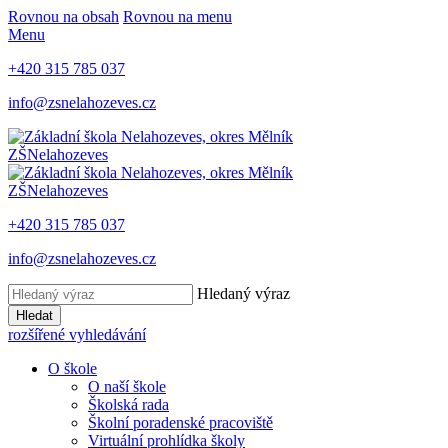
Rovnou na obsah
Rovnou na menu
Menu
+420 315 785 037
info@zsnelahozeves.cz
ZŠ
Nelahozeves
ZŠ
Nelahozeves
+420 315 785 037
info@zsnelahozeves.cz
Hledaný výraz
Hledat
rozšířené vyhledávání
O škole
O naší škole
Školská rada
Školní poradenské pracoviště
Virtuální prohlídka školy