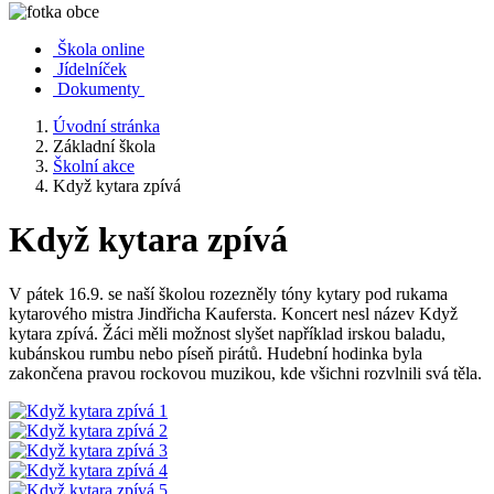
Škola online
Jídelníček
Dokumenty
Úvodní stránka
Základní škola
Školní akce
Když kytara zpívá
Když kytara zpívá
V pátek 16.9. se naší školou rozezněly tóny kytary pod rukama
kytarového mistra Jindřicha Kaufersta. Koncert nesl název Když
kytara zpívá. Žáci měli možnost slyšet například irskou baladu,
kubánskou rumbu nebo píseň pirátů. Hudební hodinka byla
zakončena pravou rockovou muzikou, kde všichni rozvlnili svá těla.