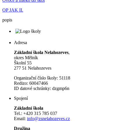
Ovoce a mléko do škol
OP JAK II.
popis
Adresa
Základní škola Nelahozeves
,
okres Mělník
Školní 55
277 51 Nelahozeves
Organizační číslo školy: 51118
Redizo: 60047466
ID datové schránky: dzgmp6n
Spojení
Základní škola
Tel.: +420 315 785 037
Email:
info@zsnelahozeves.cz
Družina