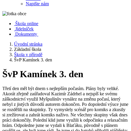
Napište nám
Škola online
Jídelníček
Dokumenty
Úvodní stránka
Základní škola
Škola v přírodě
ŠvP Kamínek 3. den
ŠvP Kamínek 3. den
Třetí den měl být dnem s nejlepším počasím. Plány byly veliké.
Akorát zřejmě zaúřadoval Kazimír Zádrhel a nejspíš ke svému
záškodnictví využil Myšpulínův vynález na změnu počasí, který
nebyl z jistých důvodů autorem dokončen. Po dopolední výuce jsme
se rozdělili na skupinky. Ty vymyslely scénář pro komiks a zkusily
si zrežírovat a zahrát komiks naživo. Ne všechny skupiny však dnes
práci dokončily. Polední klid jsme využili k odpočinku a relaxačním
hrám. Odpoledne jsme se vydali k Blaťáku, původně s plánem
osvěžit se, ale byli jsme rádi, že jsme si do batohů přibalili pláštěnky.