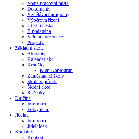
Volná pracovní místa
Dokumenty
Vzdělávací programy
Výběrová řízení
Úřední deska
E-podatelna
Veřejné informace
Projekty
Základní škola
Aktuality
Kalendář akcí
Kroužky
Klub Dobrodruh
Zaměstnanci školy
Škola v přírodě
Školní akce
Ročenky
Družina
Informace
Fotogalerie
Jídelna
Informace
Jídelníček
Kontakty
Kontakt