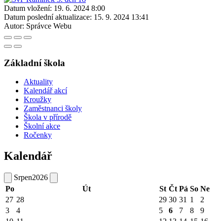
Datum vložení:
19. 6. 2024 8:00
Datum poslední aktualizace:
15. 9. 2024 13:41
Autor:
Správce Webu
Základní škola
Aktuality
Kalendář akcí
Kroužky
Zaměstnanci školy
Škola v přírodě
Školní akce
Ročenky
Kalendář
Srpen
2026
Po
Út
St
Čt
Pá
So
Ne
27
28
29
30
31
1
2
3
4
5
6
7
8
9