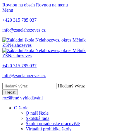
Rovnou na obsah
Rovnou na menu
Menu
+420 315 785 037
info@zsnelahozeves.cz
ZŠ
Nelahozeves
ZŠ
Nelahozeves
+420 315 785 037
info@zsnelahozeves.cz
Hledaný výraz
Hledat
rozšířené vyhledávání
O škole
O naší škole
Školská rada
Školní poradenské pracoviště
Virtuální prohlídka školy