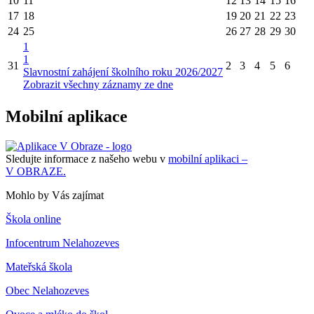
10
11
12
13
14
15
16
17
18
19
20
21
22
23
24
25
26
27
28
29
30
1
1
31
2
3
4
5
6
Slavnostní zahájení školního roku 2026/2027
Zobrazit všechny záznamy ze dne
Mobilní aplikace
Sledujte informace z našeho webu v
mobilní aplikaci –
V OBRAZE.
Mohlo by Vás zajímat
Škola online
Infocentrum Nelahozeves
Mateřská škola
Obec Nelahozeves