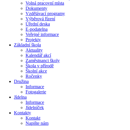
Volná pracovní místa
Dokumenty
Vzdělávací programy
Výběrová řízení
Úřední deska
E-podatelna
Veřejné informace
Projekty
Základní škola
Aktuality
Kalendář akcí
Zaměstnanci školy
Škola v přírodě
Školní akce
Ročenky
Družina
Informace
Fotogalerie
Jídelna
Informace
Jídelníček
Kontakty
Kontakt
Napište nám