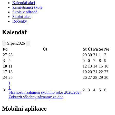
Kalendář akcí
Zaměstnanci školy
Škola v přírodě
Školní akce
Ročenky
Kalendář
Srpen
2026
Po
Út
St
Čt
Pá
So
Ne
27
28
29
30
31
1
2
3
4
5
6
7
8
9
10
11
12
13
14
15
16
17
18
19
20
21
22
23
24
25
26
27
28
29
30
1
1
31
2
3
4
5
6
Slavnostní zahájení školního roku 2026/2027
Zobrazit všechny záznamy ze dne
Mobilní aplikace