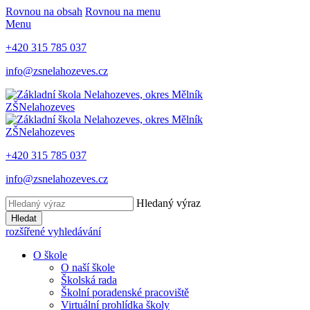
Rovnou na obsah
Rovnou na menu
Menu
+420 315 785 037
info@zsnelahozeves.cz
ZŠ
Nelahozeves
ZŠ
Nelahozeves
+420 315 785 037
info@zsnelahozeves.cz
Hledaný výraz
Hledat
rozšířené vyhledávání
O škole
O naší škole
Školská rada
Školní poradenské pracoviště
Virtuální prohlídka školy