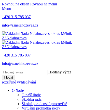
Rovnou na obsah
Rovnou na menu
Menu
+420 315 785 037
info@zsnelahozeves.cz
ZŠ
Nelahozeves
ZŠ
Nelahozeves
+420 315 785 037
info@zsnelahozeves.cz
Hledaný výraz
Hledat
rozšířené vyhledávání
O škole
O naší škole
Školská rada
Školní poradenské pracoviště
Virtuální prohlídka školy