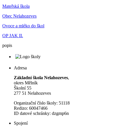
Mateřská škola
Obec Nelahozeves
Ovoce a mléko do škol
OP JAK II.
popis
Adresa
Základní škola Nelahozeves
,
okres Mělník
Školní 55
277 51 Nelahozeves
Organizační číslo školy: 51118
Redizo: 60047466
ID datové schránky: dzgmp6n
Spojení