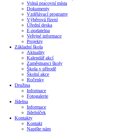
Volná pracovní místa
Dokumenty
Vzdělávací programy
Výběrová řízení
Úřední deska
E-podatelna
Veřejné informace
Projekty
Základní škola
Aktuality
Kalendář akcí
Zaměstnanci školy
Škola v přírodě
Školní akce
Ročenky
Družina
Informace
Fotogalerie
Jídelna
Informace
Jídelníček
Kontakty
Kontakt
Napište nám