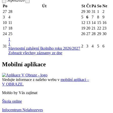
Srpen
2026
Po
Út
St
Čt
Pá
So
Ne
27
28
29
30
31
1
2
3
4
5
6
7
8
9
10
11
12
13
14
15
16
17
18
19
20
21
22
23
24
25
26
27
28
29
30
1
1
31
2
3
4
5
6
Slavnostní zahájení školního roku 2026/2027
Zobrazit všechny záznamy ze dne
Mobilní aplikace
Sledujte informace z našeho webu v
mobilní aplikaci –
V OBRAZE.
Mohlo by Vás zajímat
Škola online
Infocentrum Nelahozeves