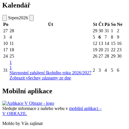
Kalendář
Srpen
2026
Po
Út
St
Čt
Pá
So
Ne
27
28
29
30
31
1
2
3
4
5
6
7
8
9
10
11
12
13
14
15
16
17
18
19
20
21
22
23
24
25
26
27
28
29
30
1
1
31
2
3
4
5
6
Slavnostní zahájení školního roku 2026/2027
Zobrazit všechny záznamy ze dne
Mobilní aplikace
Sledujte informace z našeho webu v
mobilní aplikaci –
V OBRAZE.
Mohlo by Vás zajímat