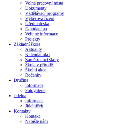
Volná pracovní místa
Dokumenty
Vzdělávací programy
Výběrová řízení
Úřední deska
E-podatelna
Veřejné informace
Projekty
Základní škola
Aktuality
Kalendář akcí
Zaměstnanci školy
Škola v přírodě
Školní akce
Ročenky
Družina
Informace
Fotogalerie
Jídelna
Informace
Jídelníček
Kontakty
Kontakt
Napište nám