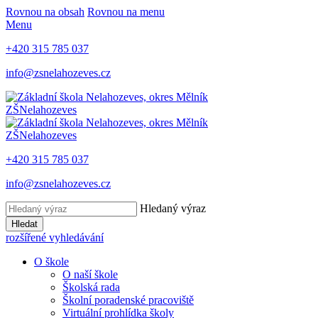
Rovnou na obsah
Rovnou na menu
Menu
+420 315 785 037
info@zsnelahozeves.cz
ZŠ
Nelahozeves
ZŠ
Nelahozeves
+420 315 785 037
info@zsnelahozeves.cz
Hledaný výraz
Hledat
rozšířené vyhledávání
O škole
O naší škole
Školská rada
Školní poradenské pracoviště
Virtuální prohlídka školy