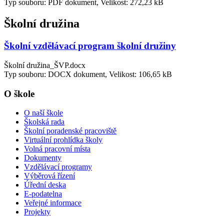
Typ souboru: PDF dokument, Velikost: 272,23 kB
Školní družina
Školní vzdělávací program školní družiny
Školní družina_ŠVP.docx
Typ souboru: DOCX dokument, Velikost: 106,65 kB
O škole
O naší škole
Školská rada
Školní poradenské pracoviště
Virtuální prohlídka školy
Volná pracovní místa
Dokumenty
Vzdělávací programy
Výběrová řízení
Úřední deska
E-podatelna
Veřejné informace
Projekty