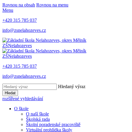
Rovnou na obsah
Rovnou na menu
Menu
+420 315 785 037
info@zsnelahozeves.cz
ZŠ
Nelahozeves
ZŠ
Nelahozeves
+420 315 785 037
info@zsnelahozeves.cz
Hledaný výraz
Hledat
rozšířené vyhledávání
O škole
O naší škole
Školská rada
Školní poradenské pracoviště
Virtuální prohlídka školy