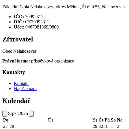
Základní škola Nelahozeves, okres Mělník, Školní 55, Nelahozeves
IČO:
70992312
DIČ:
CZ70992312
Účet:
0467081369/0800
Zřizovatel
Obec Nelahozeves
Právní forma:
příspěvková organizace
Kontakty
Kontakt
Napište nám
Kalendář
Srpen
2026
Po
Út
St
Čt
Pá
So
Ne
27
28
29
30
31
1
2