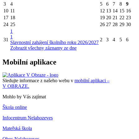
3
4
5
6
7
8
9
10
11
12
13
14
15
16
17
18
19
20
21
22
23
24
25
26
27
28
29
30
1
1
31
2
3
4
5
6
Slavnostní zahájení školního roku 2026/2027
Zobrazit všechny záznamy ze dne
Mobilní aplikace
Sledujte informace z našeho webu v
mobilní aplikaci –
V OBRAZE.
Mohlo by Vás zajímat
Škola online
Infocentrum Nelahozeves
Mateřská škola
Obec Nelahozeves