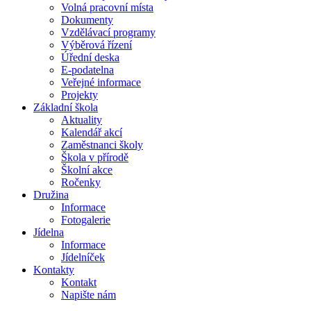
Volná pracovní místa
Dokumenty
Vzdělávací programy
Výběrová řízení
Úřední deska
E-podatelna
Veřejné informace
Projekty
Základní škola
Aktuality
Kalendář akcí
Zaměstnanci školy
Škola v přírodě
Školní akce
Ročenky
Družina
Informace
Fotogalerie
Jídelna
Informace
Jídelníček
Kontakty
Kontakt
Napište nám