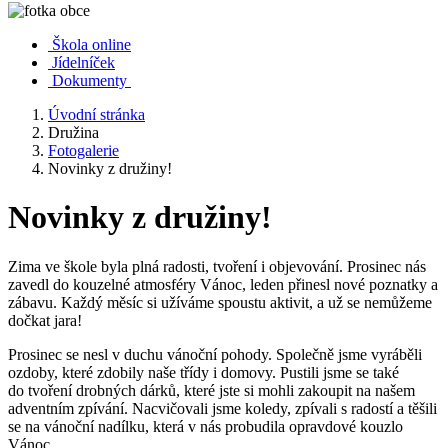
Škola online
Jídelníček
Dokumenty
Úvodní stránka
Družina
Fotogalerie
Novinky z družiny!
Novinky z družiny!
Zima ve škole byla plná radosti, tvoření i objevování. Prosinec nás
zavedl do kouzelné atmosféry Vánoc, leden přinesl nové poznatky a
zábavu. Každý měsíc si užíváme spoustu aktivit, a už se nemůžeme
dočkat jara!
Prosinec se nesl v duchu vánoční pohody. Společně jsme vyráběli
ozdoby, které zdobily naše třídy i domovy. Pustili jsme se také
do tvoření drobných dárků, které jste si mohli zakoupit na našem
adventním zpívání. Nacvičovali jsme koledy, zpívali s radostí a těšili
se na vánoční nadílku, která v nás probudila opravdové kouzlo
Vánoc.