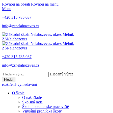
Rovnou na obsah
Rovnou na menu
Menu
+420 315 785 037
info@zsnelahozeves.cz
ZŠ
Nelahozeves
ZŠ
Nelahozeves
+420 315 785 037
info@zsnelahozeves.cz
Hledaný výraz
Hledat
rozšířené vyhledávání
O škole
O naší škole
Školská rada
Školní poradenské pracoviště
Virtuální prohlídka školy