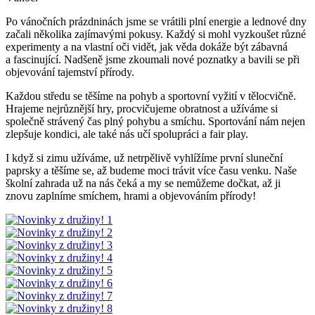
Po vánočních prázdninách jsme se vrátili plní energie a lednové dny
začali několika zajímavými pokusy. Každý si mohl vyzkoušet různé
experimenty a na vlastní oči vidět, jak věda dokáže být zábavná
a fascinující. Nadšeně jsme zkoumali nové poznatky a bavili se při
objevování tajemství přírody.
Každou středu se těšíme na pohyb a sportovní vyžití v tělocvičně.
Hrajeme nejrůznější hry, procvičujeme obratnost a užíváme si
společně strávený čas plný pohybu a smíchu. Sportování nám nejen
zlepšuje kondici, ale také nás učí spolupráci a fair play.
I když si zimu užíváme, už netrpělivě vyhlížíme první sluneční
paprsky a těšíme se, až budeme moci trávit více času venku. Naše
školní zahrada už na nás čeká a my se nemůžeme dočkat, až ji
znovu zaplníme smíchem, hrami a objevováním přírody!