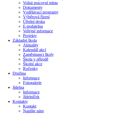
Volná pracovní místa
Dokumenty
Vzdělávací programy
Výběrová řízení
Úřední deska
E-podatelna
Veřejné informace
Projekty
Základní škola
Aktuality
Kalendář akcí
Zaměstnanci školy
Škola v přírodě
Školní akce
Ročenky
Družina
Informace
Fotogalerie
Jídelna
Informace
Jídelníček
Kontakty
Kontakt
Napište nám