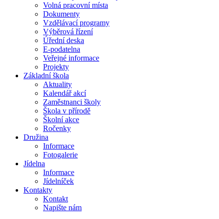
Volná pracovní místa
Dokumenty
Vzdělávací programy
Výběrová řízení
Úřední deska
E-podatelna
Veřejné informace
Projekty
Základní škola
Aktuality
Kalendář akcí
Zaměstnanci školy
Škola v přírodě
Školní akce
Ročenky
Družina
Informace
Fotogalerie
Jídelna
Informace
Jídelníček
Kontakty
Kontakt
Napište nám