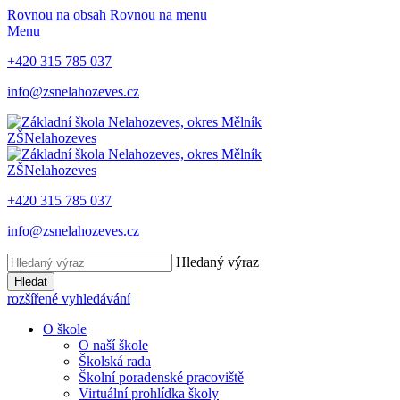
Rovnou na obsah
Rovnou na menu
Menu
+420 315 785 037
info@zsnelahozeves.cz
ZŠ
Nelahozeves
ZŠ
Nelahozeves
+420 315 785 037
info@zsnelahozeves.cz
Hledaný výraz
Hledat
rozšířené vyhledávání
O škole
O naší škole
Školská rada
Školní poradenské pracoviště
Virtuální prohlídka školy