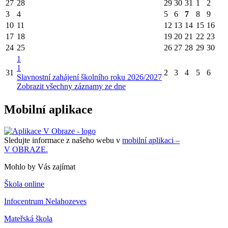
27
28
29
30
31
1
2
3
4
5
6
7
8
9
10
11
12
13
14
15
16
17
18
19
20
21
22
23
24
25
26
27
28
29
30
1
1
31
2
3
4
5
6
Slavnostní zahájení školního roku 2026/2027
Zobrazit všechny záznamy ze dne
Mobilní aplikace
Sledujte informace z našeho webu v
mobilní aplikaci –
V OBRAZE.
Mohlo by Vás zajímat
Škola online
Infocentrum Nelahozeves
Mateřská škola