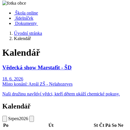
Škola online
Jídelníček
Dokumenty
Úvodní stránka
Kalendář
Kalendář
Vědecká show Marstafit - ŠD
18. 6. 2026
Místo konání:
Areál ZŠ - Nelahozeves
Naši družinu navštíví vědci, kteří dětem ukáží chemické pokusy.
Kalendář
Srpen
2026
Po
Út
St
Čt
Pá
So
Ne