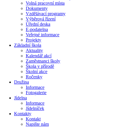
Volná pracovní místa
Dokumenty
Vzdělávací programy
Výběrová řízení
Úřední deska
E-podatelna
Veřejné informace
Projekty
Základní škola
Aktuality
Kalendář akcí
Zaměstnanci školy
Škola v přírodě
Školní akce
Ročenky
Družina
Informace
Fotogalerie
Jídelna
Informace
Jídelníček
Kontakty
Kontakt
Napište nám