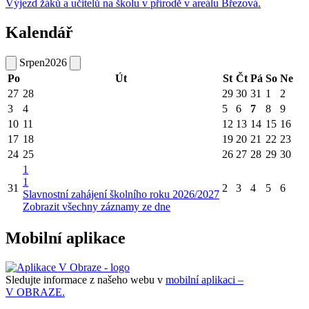
Výjezd žáků a učitelů na školu v přírodě v areálu Březová.
Kalendář
Srpen
2026
Po
Út
St
Čt
Pá
So
Ne
27
28
29
30
31
1
2
3
4
5
6
7
8
9
10
11
12
13
14
15
16
17
18
19
20
21
22
23
24
25
26
27
28
29
30
1
1
31
2
3
4
5
6
Slavnostní zahájení školního roku 2026/2027
Zobrazit všechny záznamy ze dne
Mobilní aplikace
Sledujte informace z našeho webu v
mobilní aplikaci –
V OBRAZE.