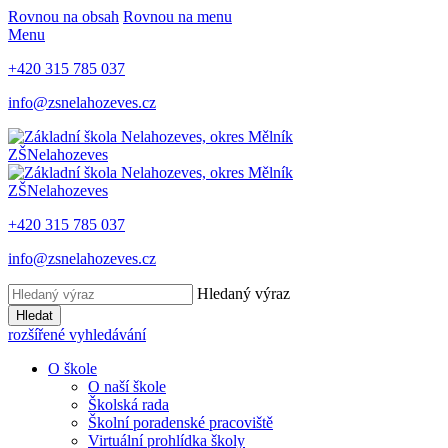
Rovnou na obsah
Rovnou na menu
Menu
+420 315 785 037
info@zsnelahozeves.cz
ZŠ
Nelahozeves
ZŠ
Nelahozeves
+420 315 785 037
info@zsnelahozeves.cz
Hledaný výraz
Hledat
rozšířené vyhledávání
O škole
O naší škole
Školská rada
Školní poradenské pracoviště
Virtuální prohlídka školy