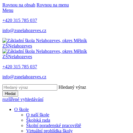
Rovnou na obsah
Rovnou na menu
Menu
+420 315 785 037
info@zsnelahozeves.cz
ZŠ
Nelahozeves
ZŠ
Nelahozeves
+420 315 785 037
info@zsnelahozeves.cz
Hledaný výraz
Hledat
rozšířené vyhledávání
O škole
O naší škole
Školská rada
Školní poradenské pracoviště
Virtuální prohlídka školy