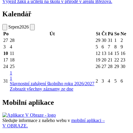
Výjezd žáků a učitelů na školu v přírodě v areálu Březová.
Kalendář
Srpen
2026
Po
Út
St
Čt
Pá
So
Ne
27
28
29
30
31
1
2
3
4
5
6
7
8
9
10
11
12
13
14
15
16
17
18
19
20
21
22
23
24
25
26
27
28
29
30
1
1
31
2
3
4
5
6
Slavnostní zahájení školního roku 2026/2027
Zobrazit všechny záznamy ze dne
Mobilní aplikace
Sledujte informace z našeho webu v
mobilní aplikaci –
V OBRAZE.