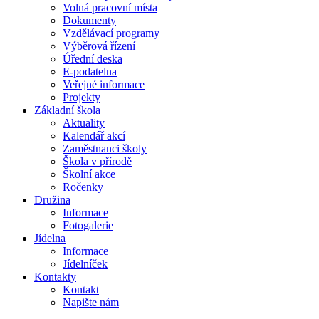
Volná pracovní místa
Dokumenty
Vzdělávací programy
Výběrová řízení
Úřední deska
E-podatelna
Veřejné informace
Projekty
Základní škola
Aktuality
Kalendář akcí
Zaměstnanci školy
Škola v přírodě
Školní akce
Ročenky
Družina
Informace
Fotogalerie
Jídelna
Informace
Jídelníček
Kontakty
Kontakt
Napište nám