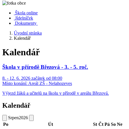
Škola online
Jídelníček
Dokumenty
Úvodní stránka
Kalendář
Kalendář
Škola v přírodě Březová - 3. - 5. roč.
8. - 12. 6. 2026 začátek od 08:00
Místo konání:
Areál ZŠ - Nelahozeves
Výjezd žáků a učitelů na školu v přírodě v areálu Březová.
Kalendář
Srpen
2026
Po
Út
St
Čt
Pá
So
Ne