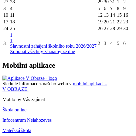
27
28
29
30
31
1
2
3
4
5
6
7
8
9
10
11
12
13
14
15
16
17
18
19
20
21
22
23
24
25
26
27
28
29
30
1
1
31
2
3
4
5
6
Slavnostní zahájení školního roku 2026/2027
Zobrazit všechny záznamy ze dne
Mobilní aplikace
Sledujte informace z našeho webu v
mobilní aplikaci –
V OBRAZE.
Mohlo by Vás zajímat
Škola online
Infocentrum Nelahozeves
Mateřská škola