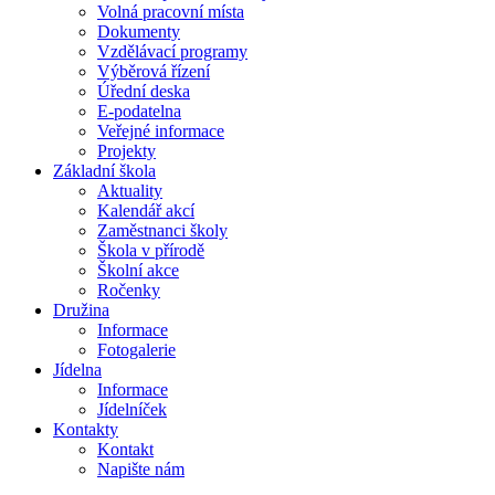
Volná pracovní místa
Dokumenty
Vzdělávací programy
Výběrová řízení
Úřední deska
E-podatelna
Veřejné informace
Projekty
Základní škola
Aktuality
Kalendář akcí
Zaměstnanci školy
Škola v přírodě
Školní akce
Ročenky
Družina
Informace
Fotogalerie
Jídelna
Informace
Jídelníček
Kontakty
Kontakt
Napište nám