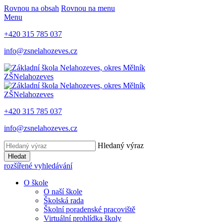
Rovnou na obsah
Rovnou na menu
Menu
+420 315 785 037
info@zsnelahozeves.cz
ZŠ
Nelahozeves
ZŠ
Nelahozeves
+420 315 785 037
info@zsnelahozeves.cz
Hledaný výraz
Hledat
rozšířené vyhledávání
O škole
O naší škole
Školská rada
Školní poradenské pracoviště
Virtuální prohlídka školy