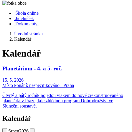
Škola online
Jídelníček
Dokumenty
Úvodní stránka
Kalendář
Kalendář
Planetárium - 4. a 5. roč.
15. 5. 2026
Místo konání:
nespecifikováno - Praha
Čtvrtý a pátý ročník pojedou vlakem do nově zrekonstruovaného
planetária v Praze, kde zhlédnou program Dobrodružství ve
Sluneční soustavě.
Kalendář
Srpen
2026