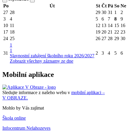
Po
Út
St
Čt
Pá
So
Ne
27
28
29
30
31
1
2
3
4
5
6
7
8
9
10
11
12
13
14
15
16
17
18
19
20
21
22
23
24
25
26
27
28
29
30
1
1
31
2
3
4
5
6
Slavnostní zahájení školního roku 2026/2027
Zobrazit všechny záznamy ze dne
Mobilní aplikace
Sledujte informace z našeho webu v
mobilní aplikaci –
V OBRAZE.
Mohlo by Vás zajímat
Škola online
Infocentrum Nelahozeves