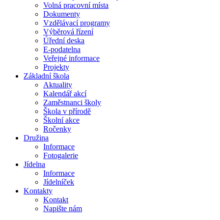
Volná pracovní místa
Dokumenty
Vzdělávací programy
Výběrová řízení
Úřední deska
E-podatelna
Veřejné informace
Projekty
Základní škola
Aktuality
Kalendář akcí
Zaměstnanci školy
Škola v přírodě
Školní akce
Ročenky
Družina
Informace
Fotogalerie
Jídelna
Informace
Jídelníček
Kontakty
Kontakt
Napište nám