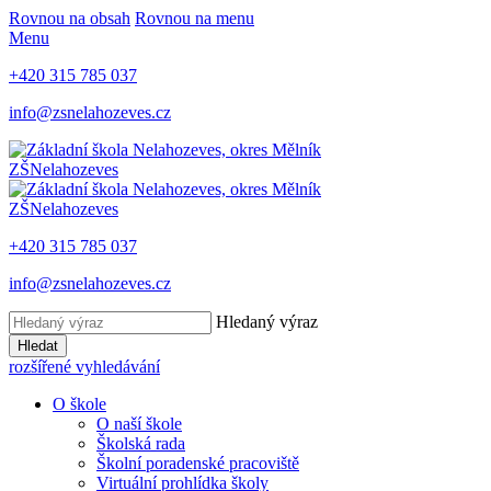
Rovnou na obsah
Rovnou na menu
Menu
+420 315 785 037
info@zsnelahozeves.cz
ZŠ
Nelahozeves
ZŠ
Nelahozeves
+420 315 785 037
info@zsnelahozeves.cz
Hledaný výraz
Hledat
rozšířené vyhledávání
O škole
O naší škole
Školská rada
Školní poradenské pracoviště
Virtuální prohlídka školy