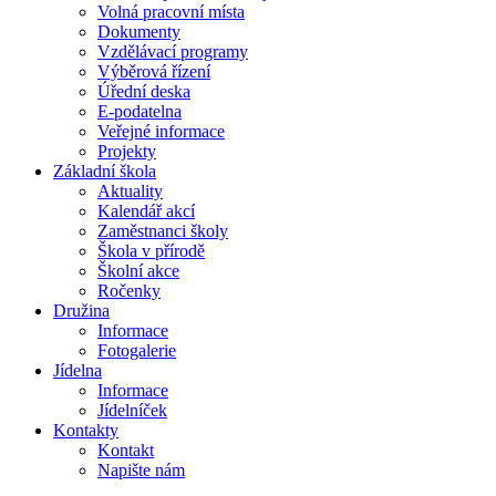
Volná pracovní místa
Dokumenty
Vzdělávací programy
Výběrová řízení
Úřední deska
E-podatelna
Veřejné informace
Projekty
Základní škola
Aktuality
Kalendář akcí
Zaměstnanci školy
Škola v přírodě
Školní akce
Ročenky
Družina
Informace
Fotogalerie
Jídelna
Informace
Jídelníček
Kontakty
Kontakt
Napište nám