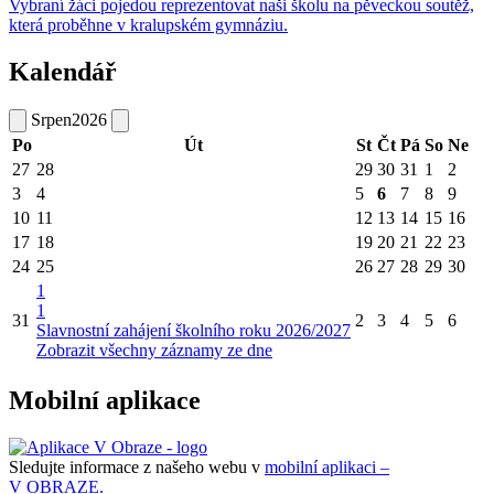
Vybraní žáci pojedou reprezentovat naši školu na pěveckou soutěž,
která proběhne v kralupském gymnáziu.
Kalendář
Srpen
2026
Po
Út
St
Čt
Pá
So
Ne
27
28
29
30
31
1
2
3
4
5
6
7
8
9
10
11
12
13
14
15
16
17
18
19
20
21
22
23
24
25
26
27
28
29
30
1
1
31
2
3
4
5
6
Slavnostní zahájení školního roku 2026/2027
Zobrazit všechny záznamy ze dne
Mobilní aplikace
Sledujte informace z našeho webu v
mobilní aplikaci –
V OBRAZE.