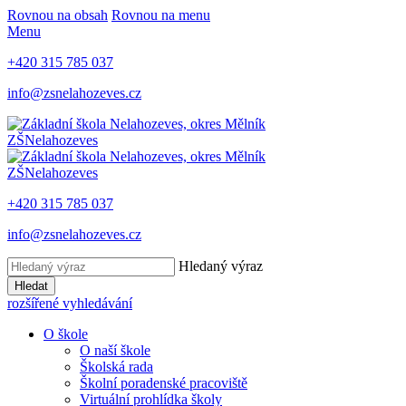
Rovnou na obsah
Rovnou na menu
Menu
+420 315 785 037
info@zsnelahozeves.cz
ZŠ
Nelahozeves
ZŠ
Nelahozeves
+420 315 785 037
info@zsnelahozeves.cz
Hledaný výraz
Hledat
rozšířené vyhledávání
O škole
O naší škole
Školská rada
Školní poradenské pracoviště
Virtuální prohlídka školy