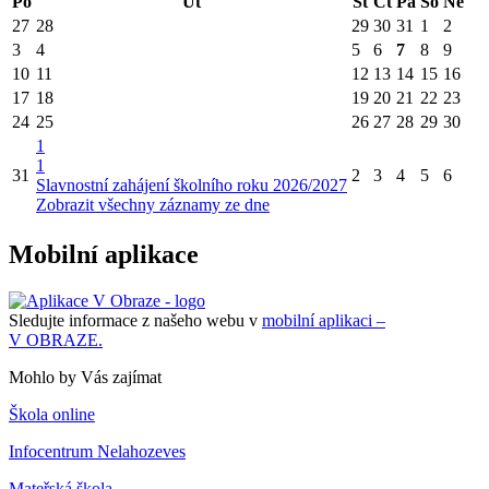
Po
Út
St
Čt
Pá
So
Ne
27
28
29
30
31
1
2
3
4
5
6
7
8
9
10
11
12
13
14
15
16
17
18
19
20
21
22
23
24
25
26
27
28
29
30
1
1
31
2
3
4
5
6
Slavnostní zahájení školního roku 2026/2027
Zobrazit všechny záznamy ze dne
Mobilní aplikace
Sledujte informace z našeho webu v
mobilní aplikaci –
V OBRAZE.
Mohlo by Vás zajímat
Škola online
Infocentrum Nelahozeves
Mateřská škola