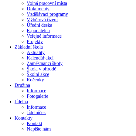
Volná pracovní místa
Dokumenty
Vzdělávací programy
Výběrová řízení
Úřední deska
E-podatelna
Veřejné informace
Projekty
Základní škola
Aktuality
Kalendář akcí
Zaměstnanci školy
Škola v přírodě
Školní akce
Ročenky
Družina
Informace
Fotogalerie
Jídelna
Informace
Jídelníček
Kontakty
Kontakt
Napište nám