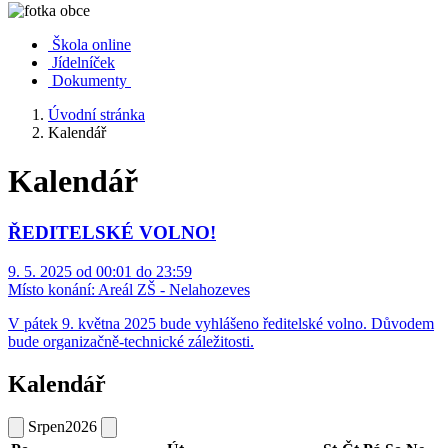
Škola online
Jídelníček
Dokumenty
Úvodní stránka
Kalendář
Kalendář
ŘEDITELSKÉ VOLNO!
9. 5. 2025 od 00:01 do 23:59
Místo konání:
Areál ZŠ - Nelahozeves
V pátek 9. května 2025 bude vyhlášeno ředitelské volno. Důvodem
bude organizačně-technické záležitosti.
Kalendář
Srpen
2026