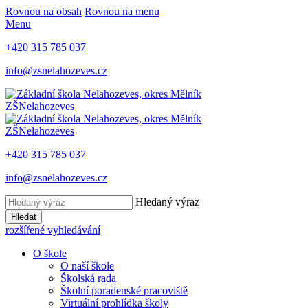
Rovnou na obsah
Rovnou na menu
Menu
+420 315 785 037
info@zsnelahozeves.cz
ZŠ
Nelahozeves
ZŠ
Nelahozeves
+420 315 785 037
info@zsnelahozeves.cz
Hledaný výraz
Hledat
rozšířené vyhledávání
O škole
O naší škole
Školská rada
Školní poradenské pracoviště
Virtuální prohlídka školy